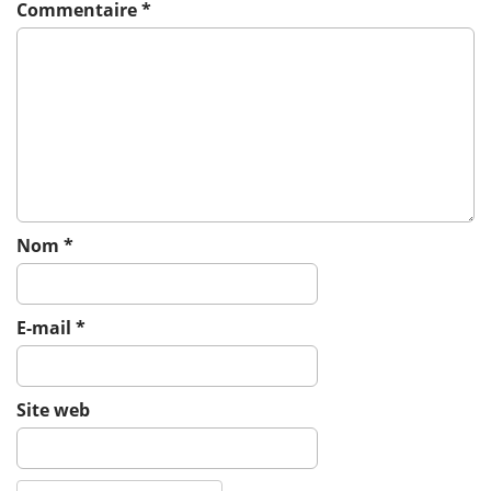
g
Commentaire
*
a
t
i
o
n
Nom
*
E-mail
*
Site web