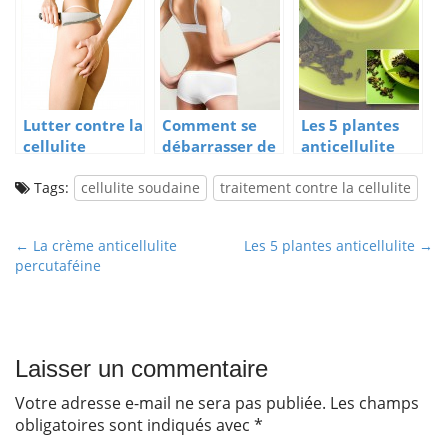
Lutter contre la
Comment se
Les 5 plantes
cellulite
débarrasser de
anticellulite
la cellulite
Tags:
cellulite soudaine
adipeuse?
traitement contre la cellulite
P
← La crème anticellulite
Les 5 plantes anticellulite →
percutaféine
o
s
t
n
Laisser un commentaire
a
v
Votre adresse e-mail ne sera pas publiée.
Les champs
obligatoires sont indiqués avec
*
i