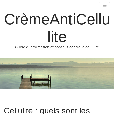
CrèmeAntiCellu
lite
Guide d'information et conseils contre la cellulite
M
S
k
a
i
i
p
n
t
m
o
e
c
o
n
n
u
t
Cellulite : quels sont les
e