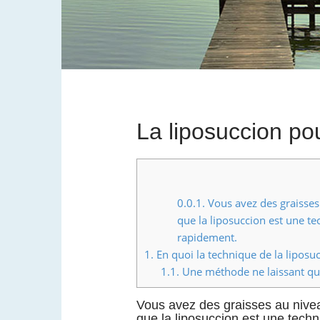
t
La liposuccion pou
0.0.1.
Vous avez des graisses 
que la liposuccion est une t
rapidement.
1.
En quoi la technique de la liposucc
1.1.
Une méthode ne laissant que 
Vous avez des graisses au nivea
que la liposuccion est une tech