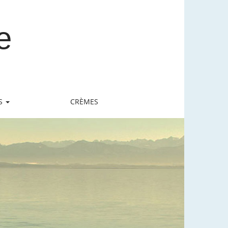
e
S
CRÈMES