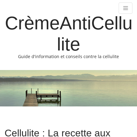
CrèmeAntiCellu
lite
Guide d'information et conseils contre la cellulite
M
S
k
a
i
i
p
n
t
m
o
e
c
o
n
n
u
t
Cellulite : La recette aux
e