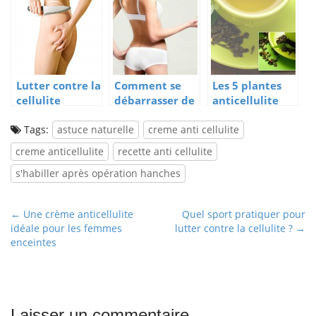
Lutter contre la
Comment se
Les 5 plantes
cellulite
débarrasser de
anticellulite
la cellulite
Tags:
astuce naturelle
adipeuse?
creme anti cellulite
creme anticellulite
recette anti cellulite
s'habiller après opération hanches
P
← Une crème anticellulite
Quel sport pratiquer pour
idéale pour les femmes
lutter contre la cellulite ? →
o
enceintes
s
t
n
a
Laisser un commentaire