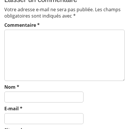
v
Votre adresse e-mail ne sera pas publiée.
Les champs
i
obligatoires sont indiqués avec
*
g
Commentaire
*
a
t
i
o
n
Nom
*
E-mail
*